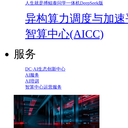
人生就是搏鲲泰问学一体机DeepSeek版
异构算力调度与加速
智算中心(AICC)
服务
DC·AI生态创新中心
AI服务
AI培训
智算中心运营服务